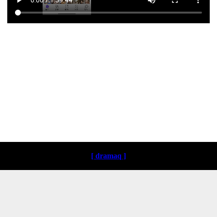
Loading ...
[ dramaq ]