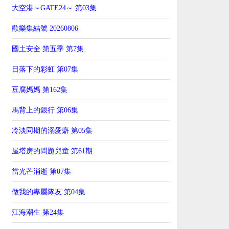
大空港～GATE24～ 第03集
歡樂集結號 20260806
國土安全 第五季 第7集
日落下的彩虹 第07集
豆腐媽媽 第162集
馬背上的銀行 第06集
冷淡同期的溺愛癖 第05集
屋塔房的問題兒童 第61期
當光芒消逝 第07集
做我的專屬隊友 第04集
江海潮生 第24集