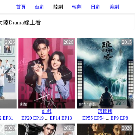
首頁
台劇
陸劇
韓劇
日劇
美劇
大陸Drama線上看
2026
2026
2015
劇情
劇情 / 古裝
軋戲
琅琊榜
2
EP31
EP20
EP19
...
EP14
EP13
EP55
EP54
...
EP9
EP8
2020
2021
2020