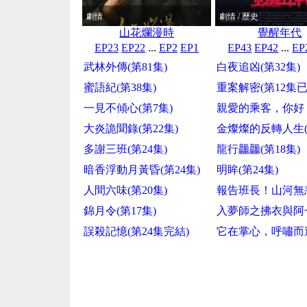
劇情
劇情 / 歷史
山花爛漫時
覺醒年代
EP23
EP22
...
EP2
EP1
EP43
EP42
...
EP
武林外傳(第81集)
白夜追凶(第32集)
蜜語紀(第38集)
重案解密(第12集已
一見不傾心(第7集)
大炎詭聞錄(第22集)
多謝三班(第24集)
龍行龘龘(第18集)
暗香浮動月黃昏(第24集)
明眸(第24集)
人間六味(第20集)
錦月令(第17集)
誤殺記憶(第24集完結)