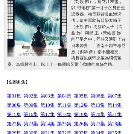
（胡歌 飾），建立江左盟，
以“琅琊榜”第一才子的身份重
返帝都。梅長蘇背負血海深
仇，暗中幫助昔日摯友靖王
（王凱 飾）周旋於太子（高
鑫 飾）與譽 王（黃維德 飾）
的鬥爭之中，同時又遇到了昔
日未婚妻——雲南王郡主穆霓
凰（劉濤 飾）卻不能相見。
梅長蘇以病弱之軀為昭雪冤
案、為振興河山，踏上了一條黑暗又驚心動魄的奪嫡之路。
【全部劇集】
第01集
第02集
第03集
第04集
第05集
第06集
第07集
第08集
第09集
第10集
第11集
第12集
第13集
第14集
第15集
第16集
第17集
第18集
第19集
第20集
第21集
第22集
第23集
第24集
第25集
第26集
第27集
第28集
第29集
第30集
第31集
第32集
第33集
第34集
第35集