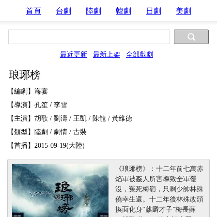
首頁
台劇
陸劇
韓劇
日劇
美劇
最近更新
最新上架
全部戲劇
琅琊榜
【編劇】海宴
【導演】孔笙 / 李雪
【主演】胡歌 / 劉濤 / 王凱 / 陳龍 / 黃維德
【類型】陸劇 / 劇情 / 古裝
【首播】2015-09-19(大陸)
《琅琊榜》：十二年前七萬赤
焰軍被姦人所害導致全軍覆
沒，冤死梅嶺，只剩少帥林殊
僥幸生還。十二年後林殊改頭
換面化身“麒麟才子”梅長蘇