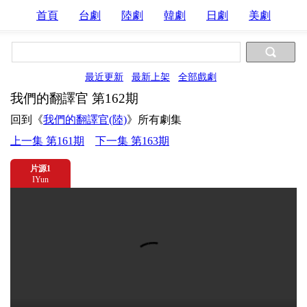
首頁
台劇
陸劇
韓劇
日劇
美劇
最近更新
最新上架
全部戲劇
我們的翻譯官 第162期
回到《
我們的翻譯官(陸)
》所有劇集
上一集 第161期
下一集 第163期
片源1
IYun