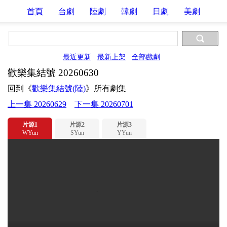
首頁
台劇
陸劇
韓劇
日劇
美劇
最近更新
最新上架
全部戲劇
歡樂集結號 20260630
回到《
歡樂集結號(陸)
》所有劇集
上一集 20260629
下一集 20260701
片源1
片源2
片源3
WYun
SYun
YYun