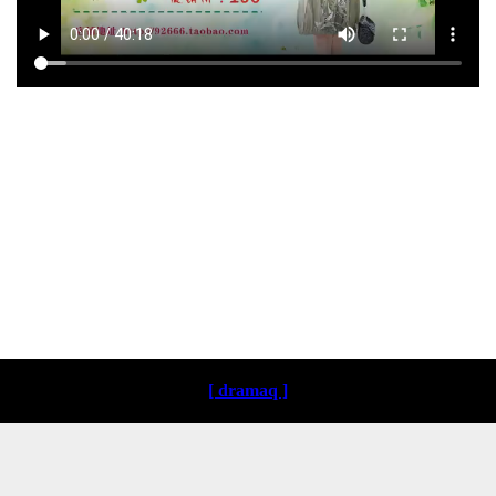
Loading ...
[ dramaq ]