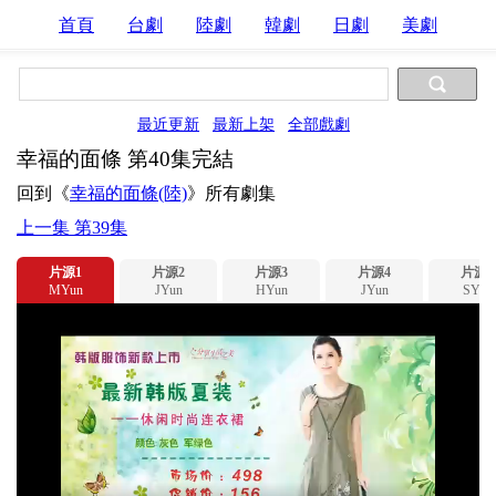
首頁
台劇
陸劇
韓劇
日劇
美劇
最近更新
最新上架
全部戲劇
幸福的面條 第40集完結
回到《
幸福的面條(陸)
》所有劇集
上一集 第39集
片源1
片源2
片源3
片源4
片源5
MYun
JYun
HYun
JYun
SYun