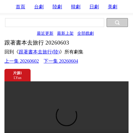
首頁
台劇
陸劇
韓劇
日劇
美劇
最近更新
最新上架
全部戲劇
跟著書本去旅行 20260603
回到《
跟著書本去旅行(陸)
》所有劇集
上一集 20260602
下一集 20260604
片源1
LYun