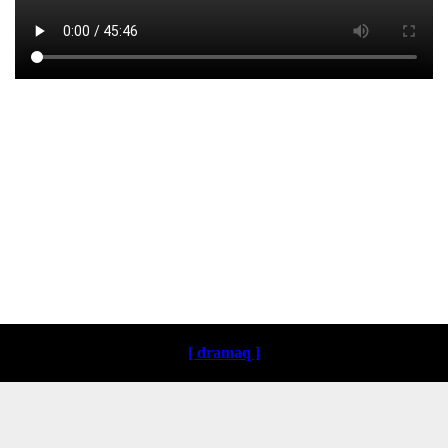
Loading ...
[ dramaq ]