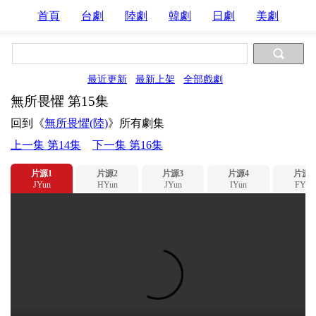
首頁
台劇
陸劇
韓劇
日劇
美劇
最近更新
最新上架
全部戲劇
無所畏懼 第15集
回到《
無所畏懼(陸)
》所有劇集
上一集 第14集
下一集 第16集
片源1
片源2
片源3
片源4
片源5
JYun
HYun
JYun
IYun
FYun