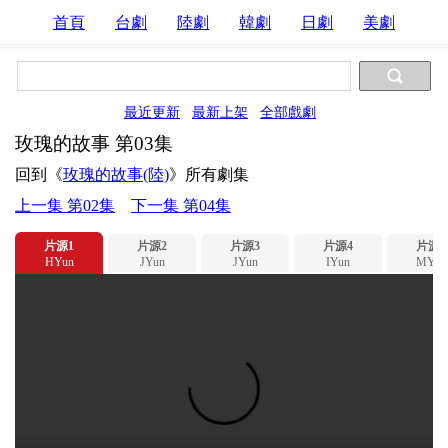
首頁
台劇
陸劇
韓劇
日劇
美劇
最近更新
最新上架
全部戲劇
玫瑰的故事 第03集
回到《
玫瑰的故事(陸)
》所有劇集
上一集 第02集
下一集 第04集
片源1
片源2
片源3
片源4
片源5
HYun
JYun
JYun
IYun
MYun