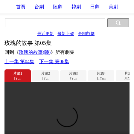
首頁
台劇
陸劇
韓劇
日劇
美劇
最近更新
最新上架
全部戲劇
玫瑰的故事 第05集
回到《
玫瑰的故事(陸)
》所有劇集
上一集 第04集
下一集 第06集
片源1
片源2
片源3
片源4
片源5
IYun
JYun
JYun
HYun
MYun