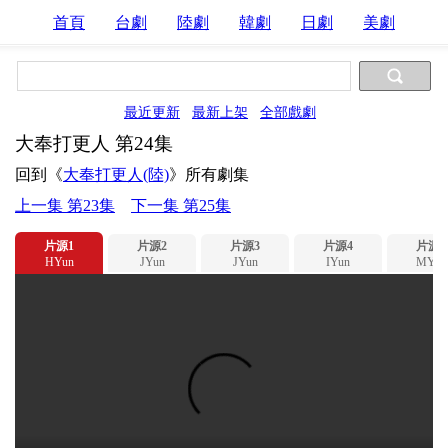
首頁
台劇
陸劇
韓劇
日劇
美劇
最近更新
最新上架
全部戲劇
大奉打更人 第24集
回到《
大奉打更人(陸)
》所有劇集
上一集 第23集
下一集 第25集
片源1
片源2
片源3
片源4
片源5
HYun
JYun
JYun
IYun
MYun