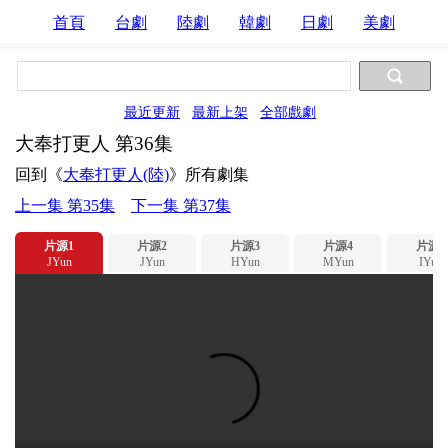
首頁
台劇
陸劇
韓劇
日劇
美劇
最近更新
最新上架
全部戲劇
大奉打更人 第36集
回到《
大奉打更人(陸)
》所有劇集
上一集 第35集
下一集 第37集
片源1
片源2
片源3
片源4
片源5
JYun
JYun
HYun
MYun
IYun