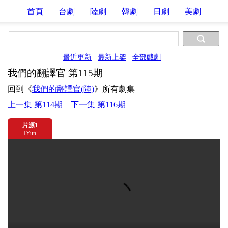
首頁
台劇
陸劇
韓劇
日劇
美劇
最近更新
最新上架
全部戲劇
我們的翻譯官 第115期
回到《
我們的翻譯官(陸)
》所有劇集
上一集 第114期
下一集 第116期
片源1
IYun