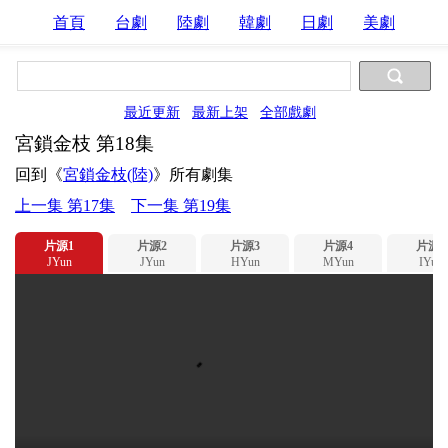
首頁
台劇
陸劇
韓劇
日劇
美劇
最近更新
最新上架
全部戲劇
宮鎖金枝 第18集
回到《
宮鎖金枝(陸)
》所有劇集
上一集 第17集
下一集 第19集
片源1
片源2
片源3
片源4
片源5
JYun
JYun
HYun
MYun
IYun