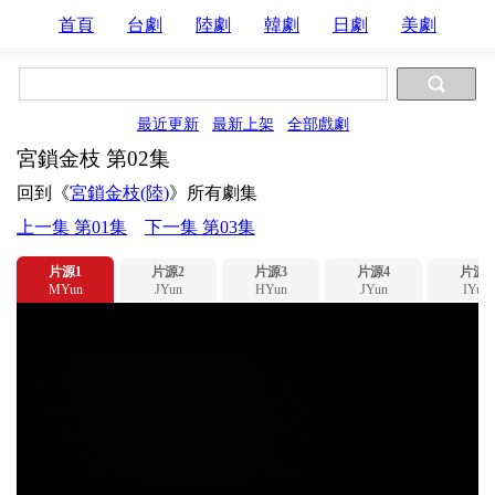
首頁
台劇
陸劇
韓劇
日劇
美劇
最近更新
最新上架
全部戲劇
宮鎖金枝 第02集
回到《
宮鎖金枝(陸)
》所有劇集
上一集 第01集
下一集 第03集
片源1
片源2
片源3
片源4
片源5
MYun
JYun
HYun
JYun
IYun