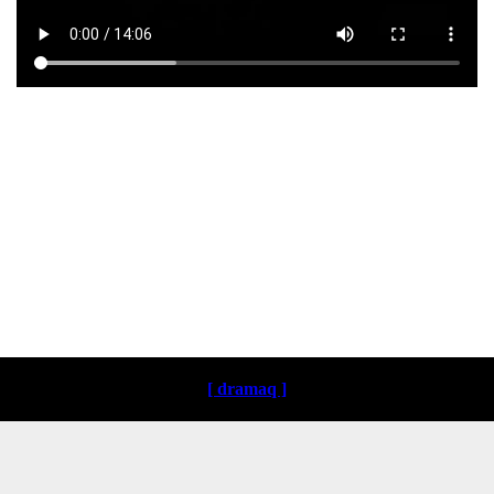
Loading ...
[ dramaq ]