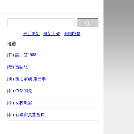
最近更新
最新上架
全部戲劇
推薦
(韩) 請回答1988
(陆) 蜜語紀
(美) 龍之家族 第三季
(韩) 依然閃亮
(泰) 女校風雲
(韩) 新進職員薑會長