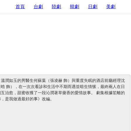
首頁
台劇
陸劇
韓劇
日劇
美劇
：溫潤如玉的男醫生何蘇葉（張凌赫 飾）與重度失眠的酒店前廳經理沈
若晗 飾），在一次次看診和生活中不期而遇並暗生情愫，最終兩人在日
相互治愈，甜蜜收獲了一段沁潤著草藥香的愛情故事。 劇集根據笙離的
你，是我做過最好的事》改編。