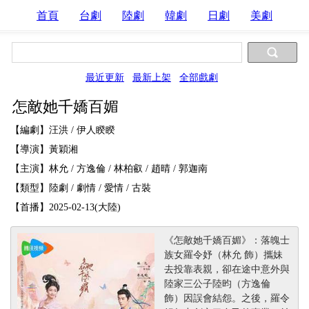
首頁
台劇
陸劇
韓劇
日劇
美劇
最近更新
最新上架
全部戲劇
怎敵她千嬌百媚
【編劇】汪洪 / 伊人睽睽
【導演】黃穎湘
【主演】林允 / 方逸倫 / 林柏叡 / 趙晴 / 郭迦南
【類型】陸劇 / 劇情 / 愛情 / 古裝
【首播】2025-02-13(大陸)
《怎敵她千嬌百媚》：落魄士
族女羅令妤（林允 飾）攜妹
去投靠表親，卻在途中意外與
陸家三公子陸昀（方逸倫
飾）因誤會結怨。之後，羅令