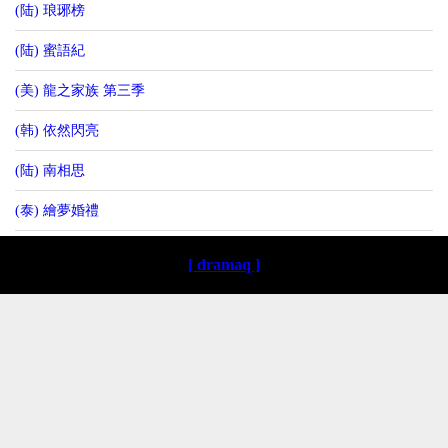
(陆) 琅琊榜
(陆) 蜜語紀
(美) 龍之家族 第三季
(韩) 依然閃亮
(陆) 南相思
(泰) 繪夢婚禮
[ dramaq ]