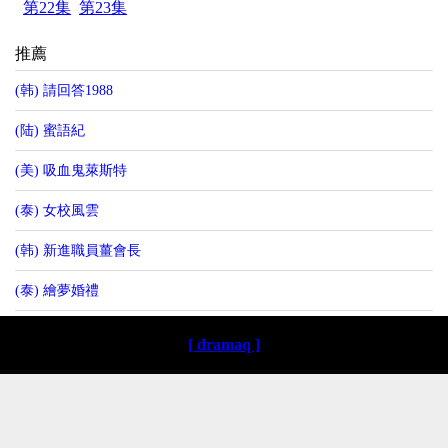
第22集
第23集
推薦
(韩) 請回答1988
(陆) 蜜語紀
(美) 吸血鬼萊斯特
(泰) 女校風雲
(韩) 新進職員薑會長
(泰) 繪夢婚禮
[ dramaq ]