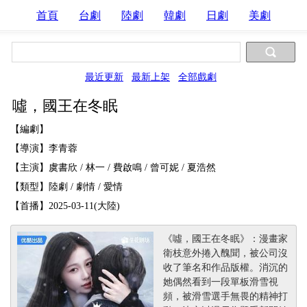
首頁
台劇
陸劇
韓劇
日劇
美劇
最近更新
最新上架
全部戲劇
噓，國王在冬眠
【編劇】
【導演】李青蓉
【主演】虞書欣 / 林一 / 費啟鳴 / 曾可妮 / 夏浩然
【類型】陸劇 / 劇情 / 愛情
【首播】2025-03-11(大陸)
《噓，國王在冬眠》：漫畫家
衛枝意外捲入醜聞，被公司沒
收了筆名和作品版權。消沉的
她偶然看到一段單板滑雪視
頻，被滑雪選手無畏的精神打