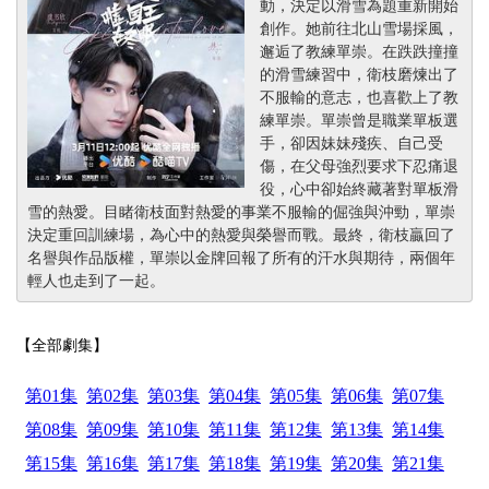
動，決定以滑雪為題重新開始
創作。她前往北山雪場採風，
邂逅了教練單崇。在跌跌撞撞
的滑雪練習中，衛枝磨煉出了
不服輸的意志，也喜歡上了教
練單崇。單崇曾是職業單板選
手，卻因妹妹殘疾、自己受
傷，在父母強烈要求下忍痛退
役，心中卻始終藏著對單板滑
雪的熱愛。目睹衛枝面對熱愛的事業不服輸的倔強與沖勁，單崇
決定重回訓練場，為心中的熱愛與榮譽而戰。最終，衛枝贏回了
名譽與作品版權，單崇以金牌回報了所有的汗水與期待，兩個年
輕人也走到了一起。
【全部劇集】
第01集
第02集
第03集
第04集
第05集
第06集
第07集
第08集
第09集
第10集
第11集
第12集
第13集
第14集
第15集
第16集
第17集
第18集
第19集
第20集
第21集