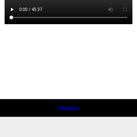
Loading ...
[ dramaq ]