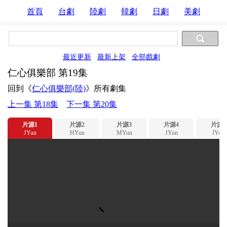
首頁
台劇
陸劇
韓劇
日劇
美劇
最近更新
最新上架
全部戲劇
仁心俱樂部 第19集
回到《
仁心俱樂部(陸)
》所有劇集
上一集 第18集
下一集 第20集
片源1
片源2
片源3
片源4
片源5
JYun
HYun
MYun
JYun
IYun