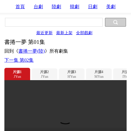
首頁
台劇
陸劇
韓劇
日劇
美劇
最近更新
最新上架
全部戲劇
書捲一夢 第01集
回到《
書捲一夢(陸)
》所有劇集
下一集 第02集
片源1
片源2
片源3
片源4
片源5
JYun
JYun
HYun
MYun
IYun