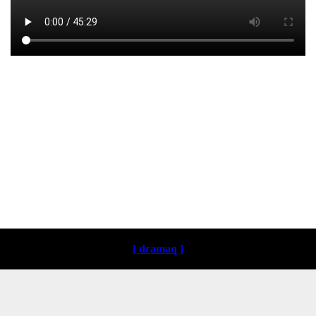
Loading ...
[ dramaq ]