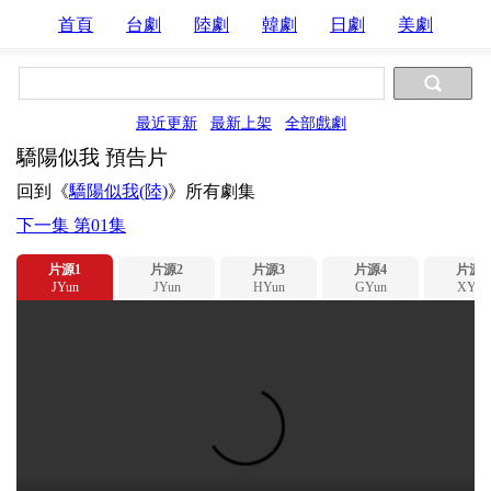
首頁
台劇
陸劇
韓劇
日劇
美劇
最近更新
最新上架
全部戲劇
驕陽似我 預告片
回到《
驕陽似我(陸)
》所有劇集
下一集 第01集
片源1
片源2
片源3
片源4
片源5
JYun
JYun
HYun
GYun
XYun