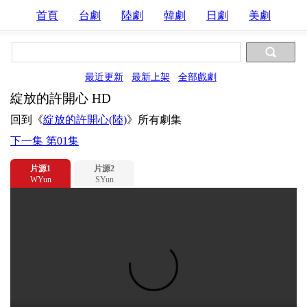
首頁
台劇
陸劇
韓劇
日劇
美劇
最近更新
最新上架
全部戲劇
綻放的許開心 HD
回到《
綻放的許開心(陸)
》所有劇集
下一集 第01集
片源1
片源2
WYun
SYun