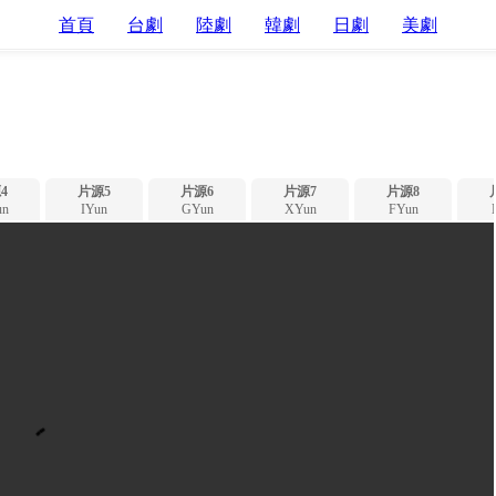
首頁
台劇
陸劇
韓劇
日劇
美劇
4
片源5
片源6
片源7
片源8
n
IYun
GYun
XYun
FYun