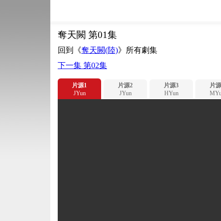
奪天闕 第01集
回到《
奪天闕(陸)
》所有劇集
下一集 第02集
片源1
片源2
片源3
片源
JYun
JYun
HYun
MYu