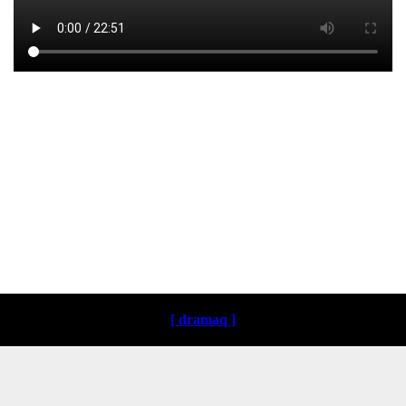
Loading ...
[ dramaq ]