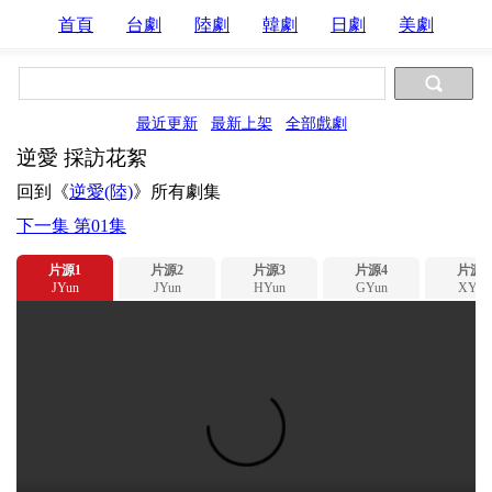
首頁
台劇
陸劇
韓劇
日劇
美劇
最近更新
最新上架
全部戲劇
逆愛 採訪花絮
回到《
逆愛(陸)
》所有劇集
下一集 第01集
片源1
片源2
片源3
片源4
片源5
JYun
JYun
HYun
GYun
XYun