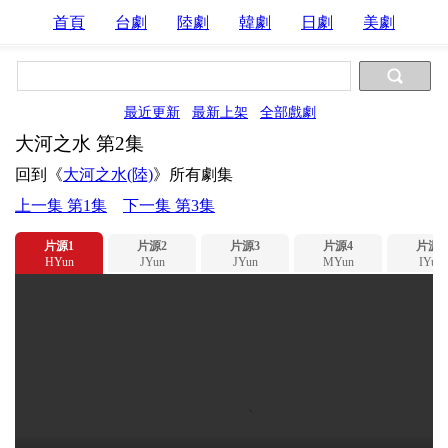
首頁
台劇
陸劇
韓劇
日劇
美劇
最近更新
最新上架
全部戲劇
大河之水 第2集
回到《
大河之水(陸)
》所有劇集
上一集 第1集
下一集 第3集
片源1
片源2
片源3
片源4
片源5
HYun
JYun
JYun
MYun
IYun