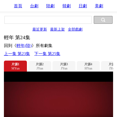
首頁
台劇
陸劇
韓劇
日劇
美劇
最近更新
最新上架
全部戲劇
輕年 第24集
回到《
輕年(陸)
》所有劇集
上一集 第23集
下一集 第25集
片源1
片源2
片源3
片源4
片源5
MYun
JYun
JYun
HYun
IYun