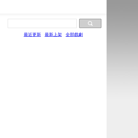
最近更新
最新上架
全部戲劇
片源9
片源10
片源11
片源12
片源13
FYun
UYun
WYun
SYun
YYun