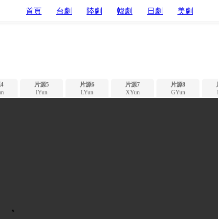
首頁
台劇
陸劇
韓劇
日劇
美劇
4
片源5
片源6
片源7
片源8
n
IYun
LYun
XYun
GYun