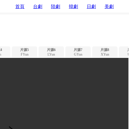
首頁
台劇
陸劇
韓劇
日劇
美劇
4
片源5
片源6
片源7
片源8
n
FYun
LYun
GYun
XYun