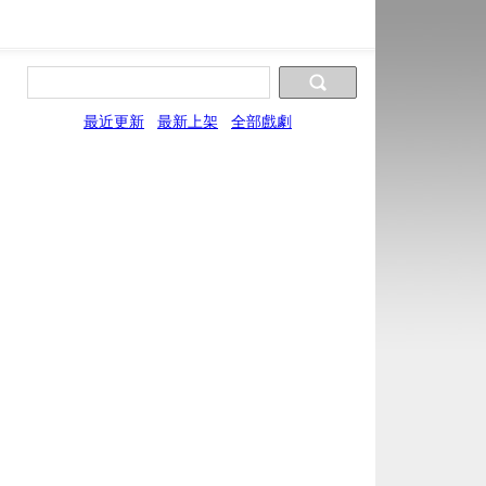
最近更新
最新上架
全部戲劇
片源9
片源10
片源11
UYun
WYun
SYun