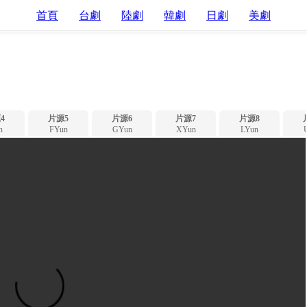
首頁
台劇
陸劇
韓劇
日劇
美劇
4
片源5
片源6
片源7
片源8
n
FYun
GYun
XYun
LYun