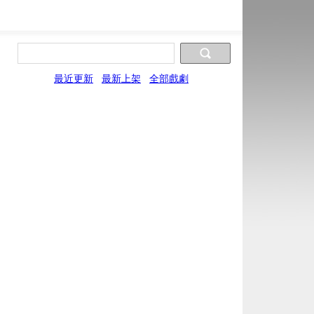
最近更新
最新上架
全部戲劇
片源9
片源10
片源11
片源12
UYun
WYun
SYun
YYun