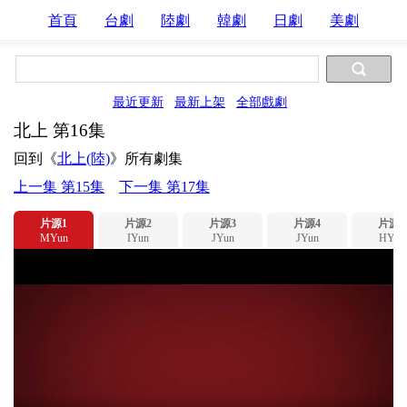
首頁
台劇
陸劇
韓劇
日劇
美劇
最近更新
最新上架
全部戲劇
北上 第16集
回到《
北上(陸)
》所有劇集
上一集 第15集
下一集 第17集
片源1
片源2
片源3
片源4
片源5
MYun
IYun
JYun
JYun
HYun