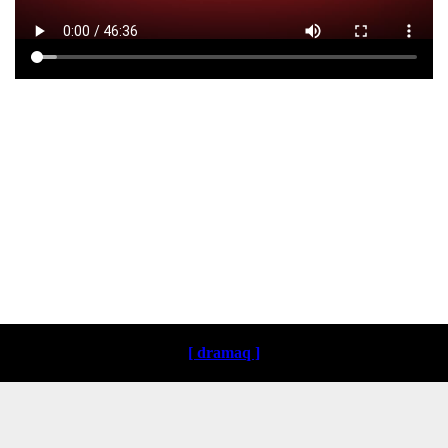
Loading ...
[ dramaq ]