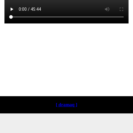
Loading ...
[ dramaq ]