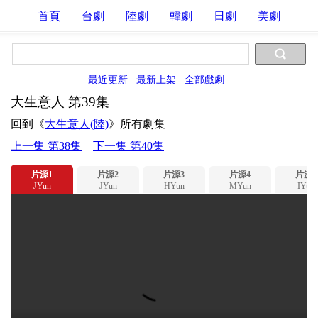
首頁
台劇
陸劇
韓劇
日劇
美劇
最近更新
最新上架
全部戲劇
大生意人 第39集
回到《
大生意人(陸)
》所有劇集
上一集 第38集
下一集 第40集
片源1
片源2
片源3
片源4
片源5
JYun
JYun
HYun
MYun
IYun