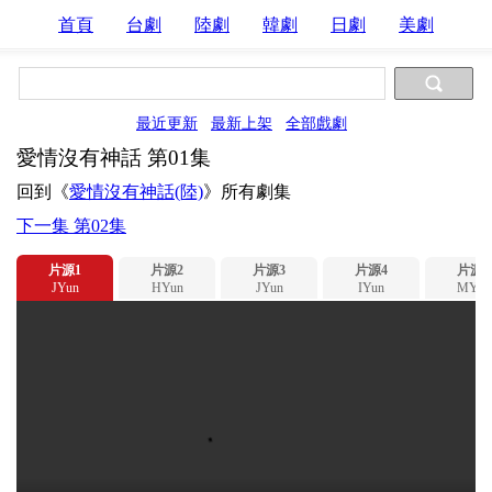
首頁
台劇
陸劇
韓劇
日劇
美劇
最近更新
最新上架
全部戲劇
愛情沒有神話 第01集
回到《
愛情沒有神話(陸)
》所有劇集
下一集 第02集
片源1
片源2
片源3
片源4
片源5
JYun
HYun
JYun
IYun
MYun