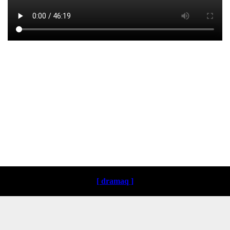
Loading ...
[ dramaq ]