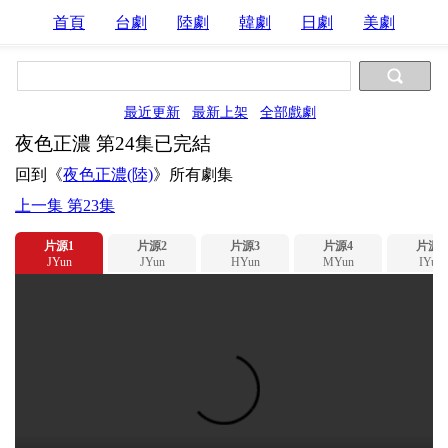
首頁
台劇
陸劇
韓劇
日劇
美劇
最近更新
最新上架
全部戲劇
夜色正濃 第24集已完結
回到《
夜色正濃(陸)
》所有劇集
上一集 第23集
片源1
片源2
片源3
片源4
片源5
JYun
JYun
HYun
MYun
IYun