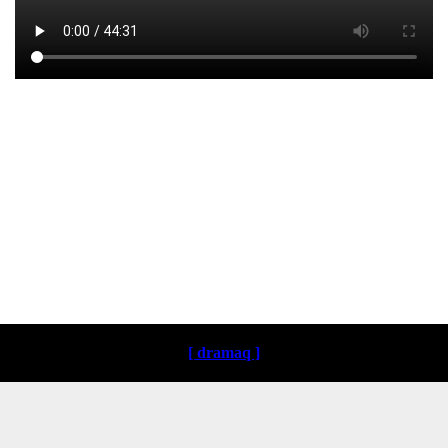
Loading ...
[ dramaq ]