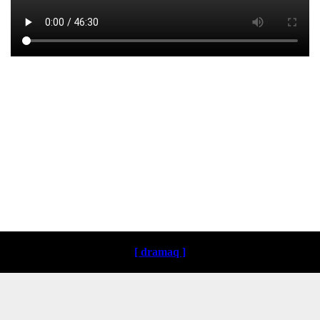
Loading ...
[ dramaq ]