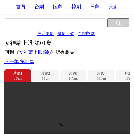
首頁
台劇
陸劇
韓劇
日劇
美劇
最近更新
最新上架
全部戲劇
女神蒙上眼 第01集
回到《
女神蒙上眼(陸)
》所有劇集
下一集 第02集
片源1
片源2
片源3
片源4
片源5
JYun
JYun
HYun
MYun
IYun