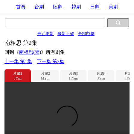
首頁
台劇
陸劇
韓劇
日劇
美劇
最近更新
最新上架
全部戲劇
南相思 第2集
回到《
南相思(陸)
》所有劇集
上一集 第1集
下一集 第3集
片源1
片源2
片源3
片源4
片源5
JYun
MYun
HYun
JYun
IYun