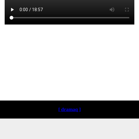
Loading ...
[ dramaq ]