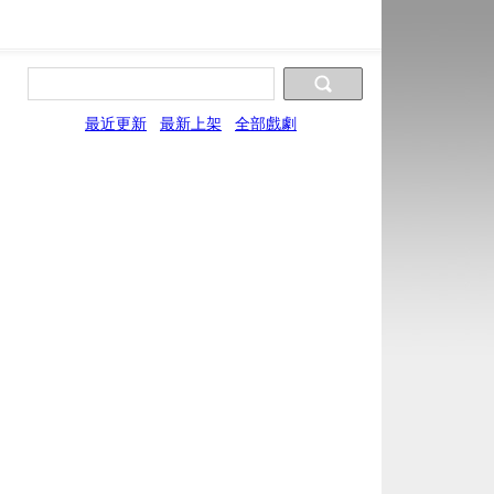
最近更新
最新上架
全部戲劇
片源9
片源10
片源11
片源12
片源13
XYun
UYun
WYun
SYun
YYun