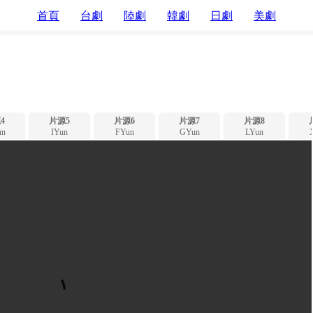
首頁
台劇
陸劇
韓劇
日劇
美劇
4
片源5
片源6
片源7
片源8
n
IYun
FYun
GYun
LYun