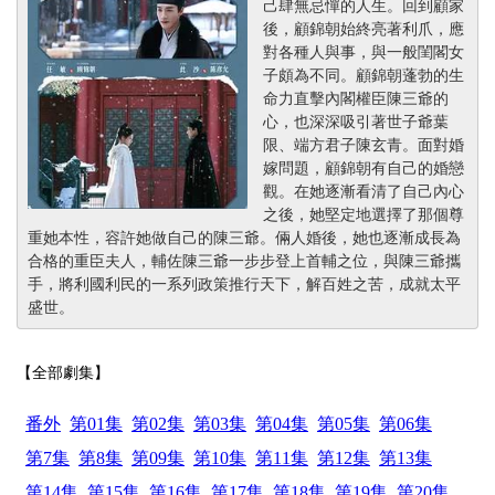
己肆無忌憚的人生。回到顧家
後，顧錦朝始終亮著利爪，應
對各種人與事，與一般閨閣女
子頗為不同。顧錦朝蓬勃的生
命力直擊內閣權臣陳三爺的
心，也深深吸引著世子爺葉
限、端方君子陳玄青。面對婚
嫁問題，顧錦朝有自己的婚戀
觀。在她逐漸看清了自己內心
之後，她堅定地選擇了那個尊
重她本性，容許她做自己的陳三爺。倆人婚後，她也逐漸成長為
合格的重臣夫人，輔佐陳三爺一步步登上首輔之位，與陳三爺攜
手，將利國利民的一系列政策推行天下，解百姓之苦，成就太平
盛世。
【全部劇集】
番外
第01集
第02集
第03集
第04集
第05集
第06集
第7集
第8集
第09集
第10集
第11集
第12集
第13集
第14集
第15集
第16集
第17集
第18集
第19集
第20集