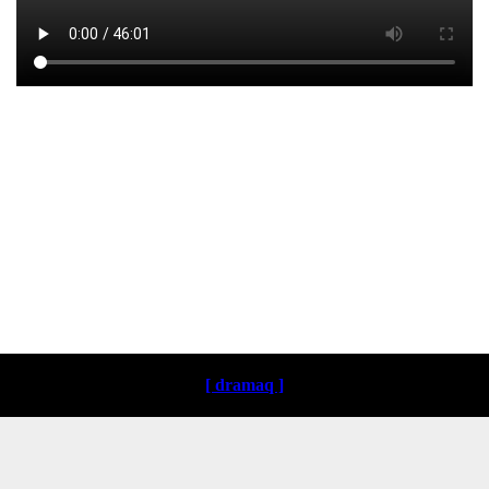
Loading ...
[ dramaq ]