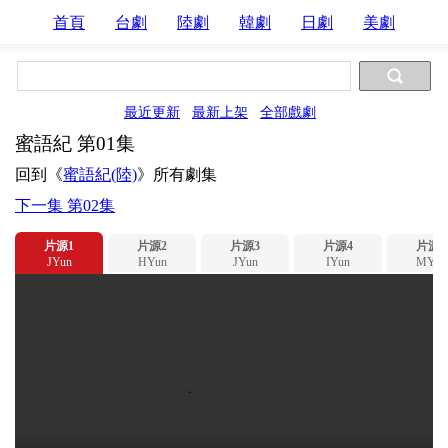
首頁
台劇
陸劇
韓劇
日劇
美劇
最近更新
最新上架
全部戲劇
蜜語紀 第01集
回到《
蜜語紀(陸)
》所有劇集
下一集 第02集
片源1
片源2
片源3
片源4
片源5
JYun
HYun
JYun
IYun
MYun