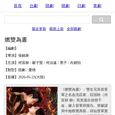
首頁
台劇
陸劇
韓劇
日劇
美劇
最近更新
最新上架
全部戲劇
燃雙為晝
【編劇】
【導演】張銘座
【主演】何宣林 / 嚴子賢 / 何泊遠 / 黑子 / 向婧怡
【類型】陸劇 / 愛情
【首播】2026-05-23(大陸)
《燃雙為晝》：雙生兄長冒督
軍之名血洗莊家，莊韻秋（何
宣林 飾）死里逃生假替千
金，嫁入督軍府復仇。替嫁謀
局中她察覺異樣，得知督軍實