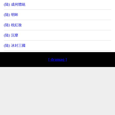
(陆) 成何體統
(陆) 明眸
(陆) 枕紅妝
(陆) 沉靡
(陆) 冰封三國
[ dramaq ]