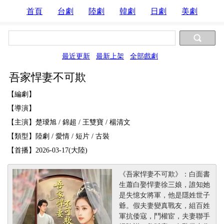
首頁
台劇
陸劇
韓劇
日劇
美劇
最近更新
最新上架
全部戲劇
吾家悍妻不可欺
【編劇】
【導演】
【主演】楚璦旭 / 錦超 / 王雙寶 / 楊清文
【類型】陸劇 / 愛情 / 短片 / 古裝
【首播】2026-03-17(大陸)
《吾家悍妻不可欺》：白面書
生蕭白娶悍妻徐三娘，誰知她
是失憶女將軍，他是隱姓世子
爺。假夫妻變真戰友，組百姓
軍抗倭寇，鬥權宦，夫妻聯手