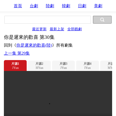
首頁
台劇
陸劇
韓劇
日劇
美劇
最近更新
最新上架
全部戲劇
你是遲來的歡喜 第30集
回到《
你是遲來的歡喜(陸)
》所有劇集
上一集 第29集
片源1
片源2
片源3
片源4
片源5
JYun
HYun
JYun
IYun
MYun