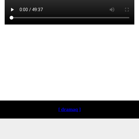
Loading ...
[ dramaq ]