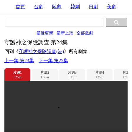
首頁
台劇
陸劇
韓劇
日劇
美劇
最近更新
最新上架
全部戲劇
守護神之保險調查 第24集
回到《
守護神之保險調查(港)
》所有劇集
上一集 第23集
下一集 第25集
片源1
片源2
片源3
片源4
片源5
SYun
FYun
FYun
LYun
LYun