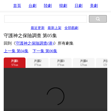
首頁
台劇
陸劇
韓劇
日劇
美劇
最近更新
最新上架
全部戲劇
守護神之保險調查 第05集
回到《
守護神之保險調查(港)
》所有劇集
上一集 第04集
下一集 第06集
片源1
片源2
片源3
片源4
片源5
SYun
FYun
FYun
LYun
LYun