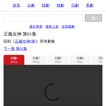
首頁
台劇
陸劇
韓劇
日劇
美劇
最近更新
最新上架
全部戲劇
正義女神 第01集
回到《
正義女神(港)
》所有劇集
下一集 第02集
片源1
片源2
片源3
片源4
片源5
HYun
HYun
IYun
IYun
JYun