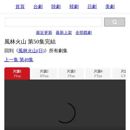
首頁
台劇
陸劇
韓劇
日劇
美劇
最近更新
最新上架
全部戲劇
風林火山 第50集完結
回到《
風林火山(日)
》所有劇集
上一集 第49集
片源1
片源2
片源3
片源4
片源5
JYun
HYun
JYun
FYun
GYun