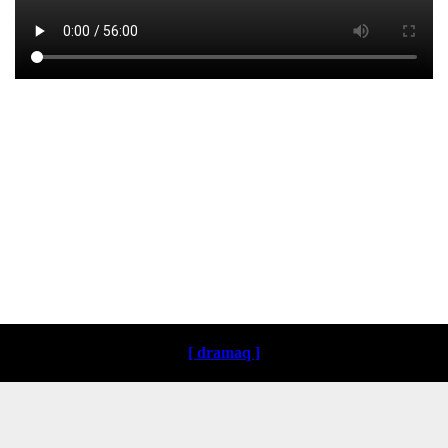
Loading ...
[ dramaq ]