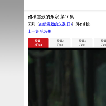
如積雪般的永寂 第10集
回到《
如積雪般的永寂(日)
》所有劇集
上一集 第09集
片源1
片源2
片源3
片源
MYun
IYun
JYun
JYu