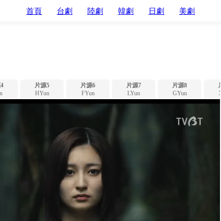
首頁
台劇
陸劇
韓劇
日劇
美劇
4
片源5
片源6
片源7
片源8
n
HYun
FYun
LYun
GYun