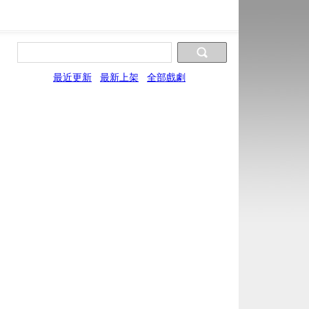
最近更新
最新上架
全部戲劇
片源9
片源10
片源11
片源12
片源13
XYun
UYun
FYun
LYun
SYun