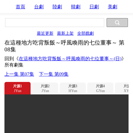
首頁
台劇
陸劇
韓劇
日劇
美劇
最近更新
最新上架
全部戲劇
在這種地方吃背叛飯～呼風喚雨的七位董事～ 第
08集
回到《
在這種地方吃背叛飯～呼風喚雨的七位董事～(日)
》
所有劇集
上一集 第07集
下一集 第09集
片源1
片源2
片源3
片源4
片源5
JYun
JYun
HYun
GYun
XYun