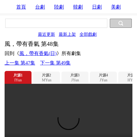
首頁
台劇
陸劇
韓劇
日劇
美劇
最近更新
最新上架
全部戲劇
風，帶有香氣 第48集
回到《
風，帶有香氣(日)
》所有劇集
上一集 第47集
下一集 第49集
片源1
片源2
片源3
片源4
片源5
IYun
MYun
JYun
JYun
HYun