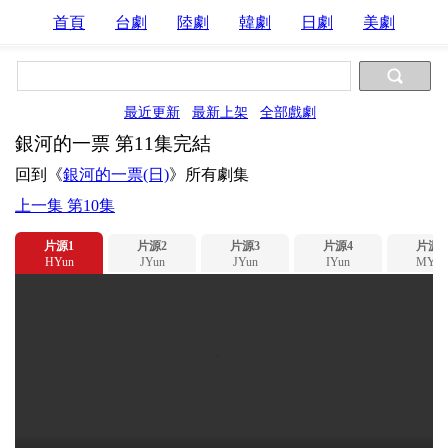
首頁
台劇
陸劇
韓劇
日劇
美劇
最近更新
最新上架
全部戲劇
銀河的一票 第11集完結
回到《
銀河的一票(日)
》所有劇集
上一集 第10集
片源1
片源2
片源3
片源4
片源5
HYun
JYun
JYun
IYun
MYun