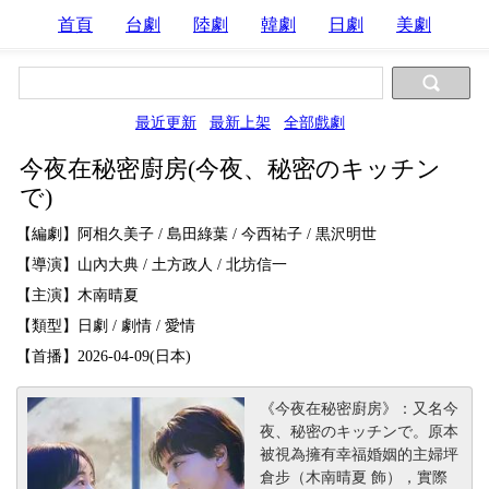
首頁
台劇
陸劇
韓劇
日劇
美劇
最近更新
最新上架
全部戲劇
今夜在秘密廚房(今夜、秘密のキッチン
で)
【編劇】阿相久美子 / 島田綠葉 / 今西祐子 / 黒沢明世
【導演】山內大典 / 土方政人 / 北坊信一
【主演】木南晴夏
【類型】日劇 / 劇情 / 愛情
【首播】2026-04-09(日本)
《今夜在秘密廚房》：又名今
夜、秘密のキッチンで。原本
被視為擁有幸福婚姻的主婦坪
倉步（木南晴夏 飾），實際